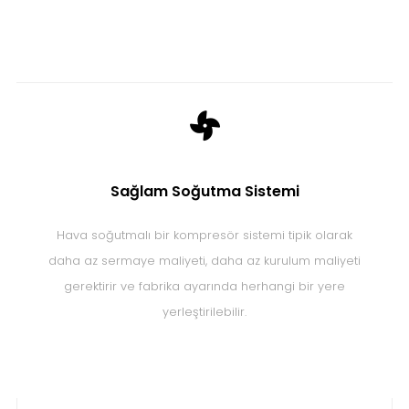
Sağlam Soğutma Sistemi
Hava soğutmalı bir kompresör sistemi tipik olarak
daha az sermaye maliyeti, daha az kurulum maliyeti
gerektirir ve fabrika ayarında herhangi bir yere
yerleştirilebilir.