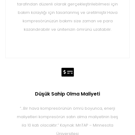
tarafından düzenli olarak gerçekleştirilebilmesi için
bakım kolaylığı için tasarlanmış ve üretilmiştir.Hava
kompresörünüzün bakımı size zaman ve para
kazandırabilir ve ünitenizin ömrünü uzatabilir.
Düşük Sahip Olma Maliyeti
”…Bir hava kompresörünün ömrü boyunca, enerji
maliyetleri kompresörün satın alma maliyetinin beş
ila 10 katı olacaktır.” Kaynak: MnTAP – Minnesota
Üniversitesi