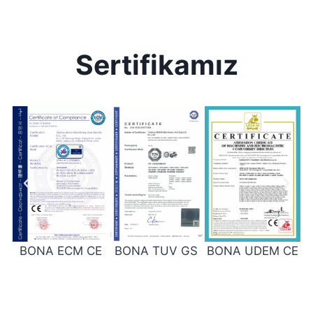
Sertifikamız
BONA ECM CE
BONA TUV GS
BONA UDEM CE
B