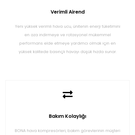
Verimli Airend
Yeni yüksek verimli hava ucu, ünitenin enerji tüketimini
en aza indirmeye ve rotasyonel mükemmel
performans elde etmeye yardımcı olmak için en
yüksek kalitede basınçlı havayı düşük hızda sunar.
Bakım Kolaylığı
BONA hava kompresörleri, bakım görevlerinin müşteri