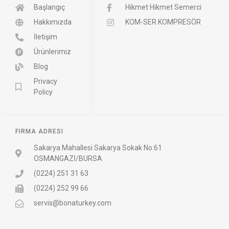
Başlangıç
Hikmet Hikmet Semerci
Hakkımızda
KOM-SER KOMPRESÖR
İletişim
Ürünlerimiz
Blog
Privacy
Policy
FIRMA ADRESI
Sakarya Mahallesi Sakarya Sokak No:61
OSMANGAZİ/BURSA
(0224) 251 31 63
(0224) 252 99 66
servis@bonaturkey.com